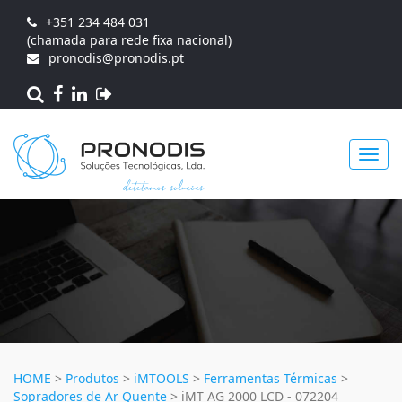
+351 234 484 031
(chamada para rede fixa nacional)
pronodis@pronodis.pt
Toggl
navig
HOME
>
Produtos
>
iMTOOLS
>
Ferramentas Térmicas
>
Sopradores de Ar Quente
>
iMT AG 2000 LCD - 072204