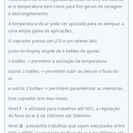
ar e temperatura bem como para fins gerais de secagem
e descongelamento.
A temperatura do ar pode ser ajustada para se adequar a
uma ampla gama de aplicações.
O soprador possui um LCD e um seletor tátil.
Junto do display dispõe de 6 botões de ajuste.
2 botões -> permitem a oscilação da temperatura.
outros 2 botões -> permitem subir ou descer o fluxo do
ar.
e outros 2 botões -> permitem parametrizar as memórias.
Este soprador tem dois níveis.
Nível
I
- é utilizado para trabalhos até 50ºC, a regulação
do fluxo do ar é de 250l/min até 500l/min.
Nível
II
- possibilita trabalhos que sejam executados entre
50ºC e 650ºC, a regulação do fluxo do ar é de 250l/min até