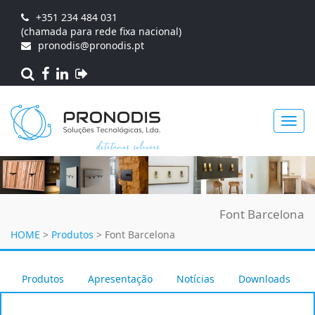
+351 234 484 031
(chamada para rede fixa nacional)
pronodis@pronodis.pt
Toggl
Font Barcelona
navig
HOME
>
Produtos
>
Font Barcelona
Produtos
Apresentação
Notícias
Downloads