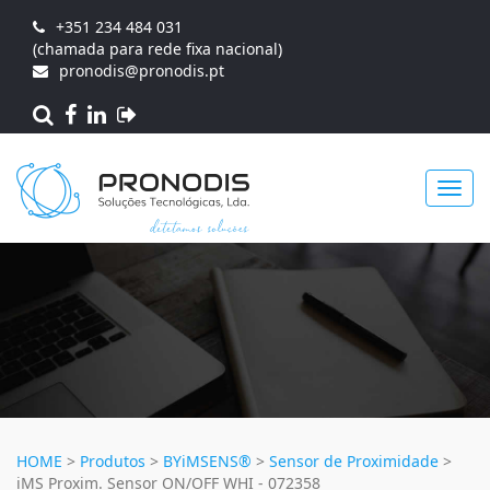
+351 234 484 031
(chamada para rede fixa nacional)
pronodis@pronodis.pt
Toggl
navig
HOME
>
Produtos
>
BYiMSENS®
>
Sensor de Proximidade
>
iMS Proxim. Sensor ON/OFF WHI - 072358