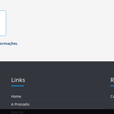
formações.
Links
R
Home
C
A Pronodis
Marcas