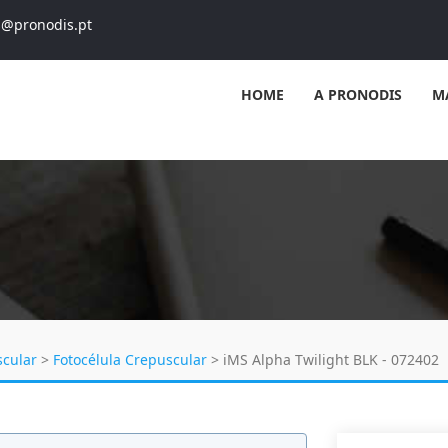
s@pronodis.pt
HOME
A PRONODIS
M
scular
>
Fotocélula Crepuscular
>
iMS Alpha Twilight BLK - 072402