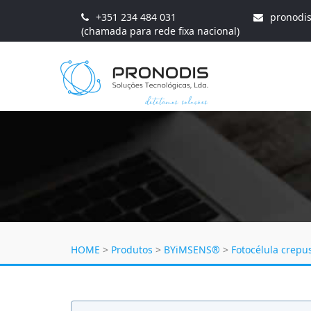
+351 234 484 031
pronodi
(chamada para rede fixa nacional)
HOME
>
Produtos
>
BYiMSENS®
>
Fotocélula crepu