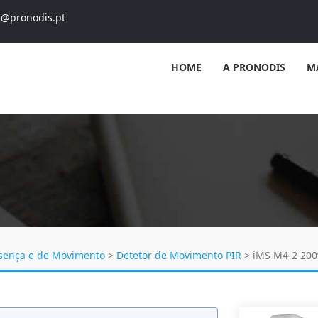
s@pronodis.pt
HOME
A PRONODIS
M
esença e de Movimento
>
Detetor de Movimento PIR
>
iMS M4-2 200