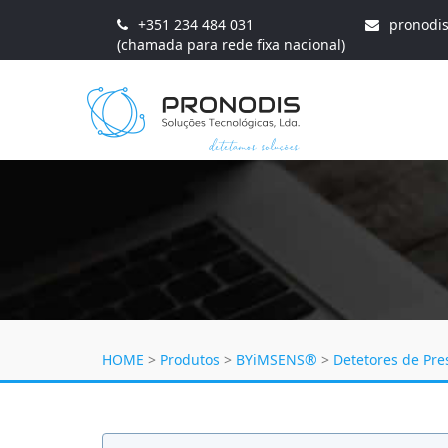
+351 234 484 031
pronodi
(chamada para rede fixa nacional)
HOME
>
Produtos
>
BYiMSENS®
>
Detetores de Pr