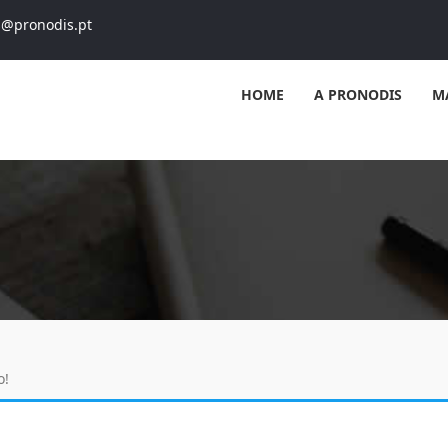
s@pronodis.pt
HOME
A PRONODIS
M
o!