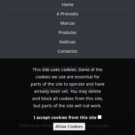
Home
A Pronodis
Marcas
Produtos
Notícias
Contactos
RECRUTAMENTO
This site uses cookies. Some of the
cookies we use are essential for
parts of the site to operate and have
Candidatar-se à PRONODIS
already been set. You may delete
and block all cookies from this site,
but parts of the site will not work.
I accept cookies from this site
Política de Privacidade / Termos e Condições