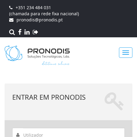
+351 234 484 031
(chamada para rede fixa nacional)
pronodis@pronodis.pt
Toggl
ENTRAR EM PRONODIS
navig